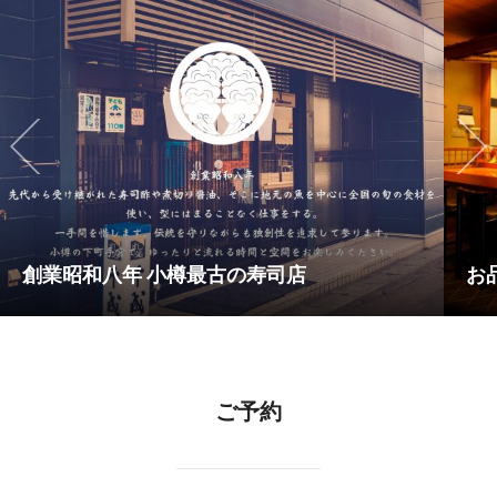
創業昭和八年 小樽最古の寿司店
お
ご予約